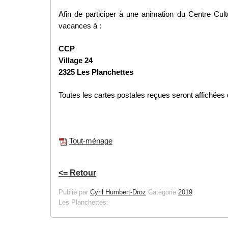
Afin de participer à une animation du Centre Cult
vacances à :
CCP
Village 24
2325 Les Planchettes
Toutes les cartes postales reçues seront affichées 
Tout-ménage
<= Retour
Publié par
Cyril Humbert-Droz
Catégorie
2019
Les Planchettes: