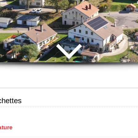
chettes
ature