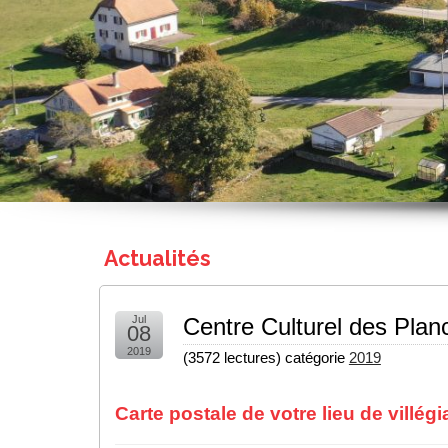
Actualités
Jul
Centre Culturel des Plan
08
2019
(
3572 lectures
) catégorie
2019
Carte postale de votre lieu de villégi