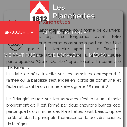
Histoire des Planchettes
Les Planchettes existe, sous forme de quartiers,
ACCUEIL
ADMINISTRATION
depuis déjà très longtemps avant d’être
reconnue comme commune à part entière. Une
partie du territoire appelée "Le Dazenet"
VIE PRATIQUE
VIE LOCALE
MÉDIAS
appartenait à la commune du Locle et l’autre
partie appelée "Grand-Quartier" appartenait à la commune
des Brenets.
La date de 1812 inscrite sur les armoiries correspond à
l’année où la paroisse s’est érigée en "corps de commune" et
l’acte instituant la commune a été signé le 25 mai 1812.
Le "triangle" rouge sur les armoiries n’est pas un triangle
proprement dit, il est formé par deux chevrons blancs, ceci
parce que la commune des Planchettes avait beaucoup de
forêts et était la principale fournisseuse de bois des scieries
de la région.