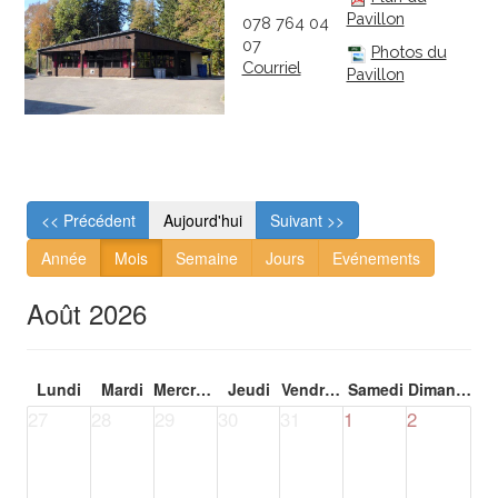
Pavillon
078 764 04
07
Photos du
Courriel
Pavillon