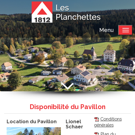
Menu
Disponibilité du Pavillon
Conditions
Location du Pavillon
Lionel
générales
Schaer
Plan du